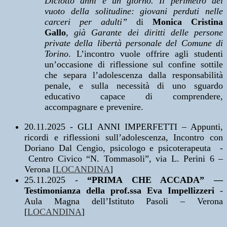
Diciotto anni e un giorno. Il perimetro del
vuoto della solitudine: giovani perduti nelle
carceri per adulti”
di
Monica Cristina
Gallo
,
già Garante dei diritti delle persone
private della libertà personale del Comune di
Torino
. L’incontro vuole offrire agli studenti
un’occasione di riflessione sul confine sottile
che separa l’adolescenza dalla responsabilità
penale, e sulla necessità di uno sguardo
educativo capace di comprendere,
accompagnare e prevenire.
20.11.2025 - GLI ANNI IMPERFETTI – Appunti,
ricordi e riflessioni sull’adolescenza, Incontro con
Doriano Dal Cengio, psicologo e psicoterapeuta -
Centro Civico “N. Tommasoli”, via L. Perini 6 –
Verona [
LOCANDINA
]
25.11.2025
-
“PRIMA CHE ACCADA” —
Testimonianza della prof.ssa Eva Impellizzeri
-
Aula Magna dell’Istituto Pasoli – Verona
[
LOCANDINA
]