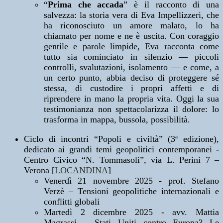
“
Prima che accada
” è il racconto di una
salvezza: la storia vera di Eva Impellizzeri, che
ha riconosciuto un amore malato, lo ha
chiamato per nome e ne è uscita. Con coraggio
gentile e parole limpide, Eva racconta come
tutto sia cominciato in silenzio — piccoli
controlli, svalutazioni, isolamento — e come, a
un certo punto, abbia deciso di proteggere sé
stessa, di custodire i propri affetti e di
riprendere in mano la propria vita. Oggi la sua
testimonianza non spettacolarizza il dolore: lo
trasforma in mappa, bussola, possibilità.
Ciclo di incontri “Popoli e civiltà” (3ª edizione),
dedicato ai grandi temi geopolitici contemporanei -
Centro Civico “N. Tommasoli”, via L. Perini 7 –
Verona [
LOCANDINA
]
Venerdì 21 novembre 2025 - prof. Stefano
Verzè – Tensioni geopolitiche internazionali e
conflitti globali
Martedì 2 dicembre 2025 - avv. Mattia
Magrassi – Stati Uniti contro Europa? Le