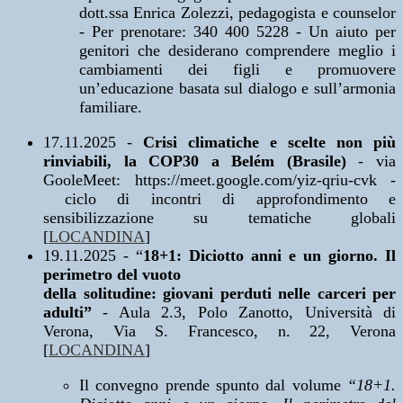
dott.ssa Enrica Zolezzi, pedagogista e counselor
- Per prenotare: 340 400 5228 - Un aiuto per
genitori che desiderano comprendere meglio i
cambiamenti dei figli e promuovere
un’educazione basata sul dialogo e sull’armonia
familiare.
17.11.2025
-
Crisi climatiche e scelte non più
rinviabili, la COP30 a Belém (Brasile)
- via
GooleMeet: https://meet.google.com/yiz-qriu-cvk -
ciclo di incontri di approfondimento e
sensibilizzazione su tematiche globali
[
LOCANDINA
]
19.11.2025
- “
18+1: Diciotto anni e un giorno. Il
perimetro del vuoto
della solitudine: giovani perduti nelle carceri per
adulti”
- Aula 2.3, Polo Zanotto, Università di
Verona, Via S. Francesco, n. 22, Verona
[
LOCANDINA
]
Il convegno prende spunto dal volume
“18+1.