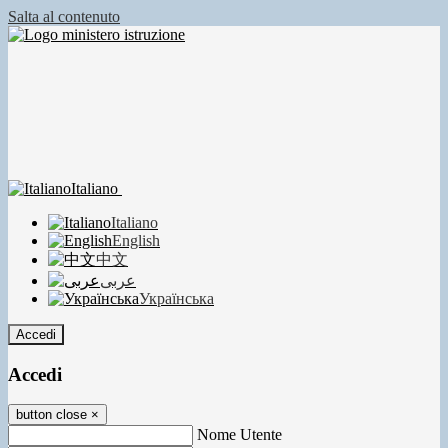
Salta al contenuto
Italiano
Italiano
English
中文
عربى
Українська
Accedi
Accedi
button close
×
Nome Utente