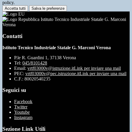
policy.
Accetta tutti
Salva le preferenze
Istituto Tecnico Industriale Statale G. Marconi
Verona
Contatti
Istituto Tecnico Industriale Statale G. Marconi Verona
P.le R. Guardini 1, 37138 Verona
Tel:
045/8101428
Email:
vrtf03000v@istruzione.it
Link per inviare una mail
PEC:
vrtf03000v@pec.istruzione.it
Link per inviare una mail
C.F.: 80020540235
Seguici su
Facebook
Twitter
Youtube
Instagram
Sezione Link Utili