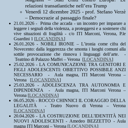
relazioni transatlantiche nell’era Trump
Venerdì 12 dicembre 2025 - prof. Stefano Verzè
– Democrazie al passaggio finale?
21.01.2026 - Prima che accada - un incontro per imparare a
leggere i segnali della violenza, a proteggersi e a sostenere chi
vive situazioni di fragilità - c/o ITI Marconi, Verona, P.le
Guardini 1 [
LOCANDINA
]
26.01.2026 - NOBILI IRONIE – L’ironia come cifra del
Novecento: dalla leggerezza che smonta i luoghi comuni alla
sottile provocazione che rinnova i linguaggi dell’arte. -
Teatrino di Palazzo Maffei – Verona [
LOCANDINA
]
25.02.2026 - LA COMUNICAZIONE TRA GENITORI E
FIGLI ADOLESCENTI: OBIETTIVO POSSIBILE ANZI
NECESSARIO - Aula magna, ITI Marconi Verona –
Verona [
LOCANDINA
]
25.03.2026 - ADOLESCENZA TRA AUTONOMIA E
DIPENDENZA - Aula magna, ITI Marconi Verona –
Verona [
LOCANDINA
]
06.05.2026 - ROCCO CHINNICI IL CORAGGIO DELLA
LEGALITÀ - Teatro Nuovo di Verona – Verona
[
LOCANDINA
]
20.04.2026 - LA COSTRUZIONE DELL'IDENTITÀ NEI
NUOVI ADOLESCENTI - Amedeo BEZZETTO - Aula
magna ITI Marconi – Verona [
LOCANDINA
]