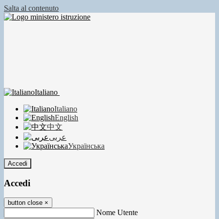
Salta al contenuto
Italiano
Italiano
English
中文
عربى
Українська
Accedi
Accedi
button close
×
Nome Utente