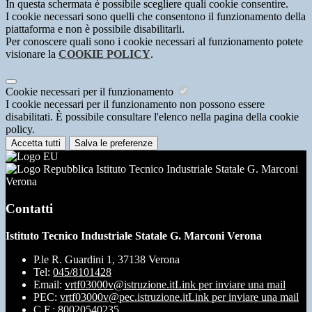
In questa schermata è possibile scegliere quali cookie consentire.
I cookie necessari sono quelli che consentono il funzionamento della
piattaforma e non è possibile disabilitarli.
Per conoscere quali sono i cookie necessari al funzionamento potete
visionare la
COOKIE POLICY
.
Cookie necessari per il funzionamento
I cookie necessari per il funzionamento non possono essere
disabilitati. È possibile consultare l'elenco nella pagina della cookie
policy.
Accetta tutti
Salva le preferenze
Istituto Tecnico Industriale Statale G. Marconi
Verona
Contatti
Istituto Tecnico Industriale Statale G. Marconi Verona
P.le R. Guardini 1, 37138 Verona
Tel:
045/8101428
Email:
vrtf03000v@istruzione.it
Link per inviare una mail
PEC:
vrtf03000v@pec.istruzione.it
Link per inviare una mail
C.F.: 80020540235